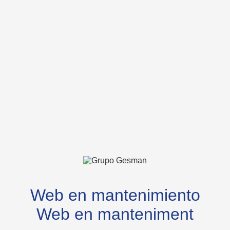
Web en mantenimiento
Web en manteniment