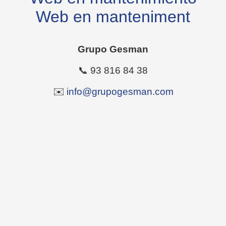
Web en manteniment
Grupo Gesman
📞 93 816 84 38
✉️
info@grupogesman.com